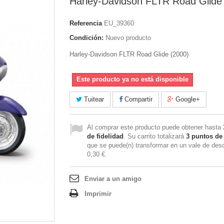
Harley-Davidson FLTR Road Glide
Referencia
EU_39360
Condición:
Nuevo producto
Harley-Davidson FLTR Road Glide (2000)
Este producto ya no está disponible
Tuitear
Compartir
Google+
Al comprar este producto puede obtener hasta
de fidelidad
. Su carrito totalizará
3
puntos de 
que se puede(n) transformar en un vale de des
0,30 €
.
Enviar a un amigo
Imprimir