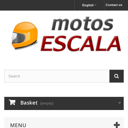
Contact us
English
Basket
(empty)
MENU