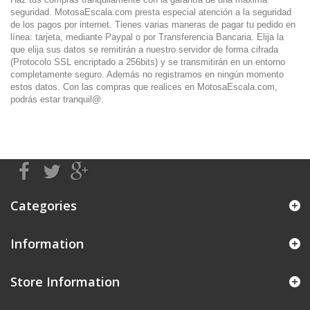
seguridad. MotosaEscala.com presta especial atención a la seguridad
de los pagos por internet. Tienes varias maneras de pagar tu pedido en
línea: tarjeta, mediante Paypal o por Transferencia Bancaria. Elija la
que elija sus datos se remitirán a nuestro servidor de forma cifrada
(Protocolo SSL encriptado a 256bits) y se transmitirán en un entorno
completamente seguro. Además no registramos en ningún momento
estos datos. Con las compras que realices en MotosaEscala.com,
podrás estar tranquil@.
Categories
Information
Store Information