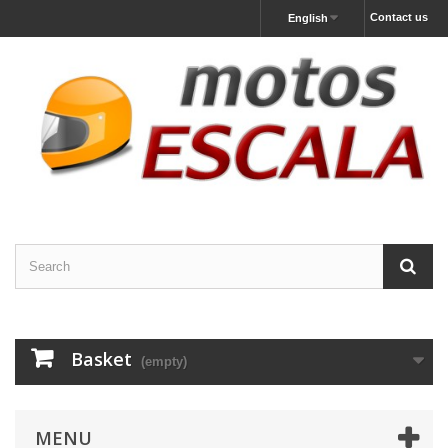
Contact us
English
Basket
(empty)
MENU