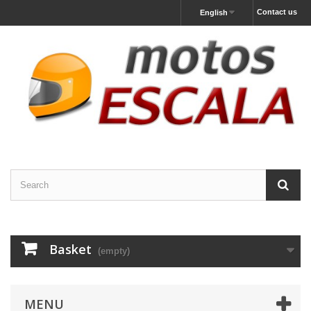
Contact us
English
Basket
(empty)
MENU