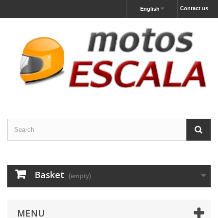
Contact us
English
Basket
(empty)
MENU